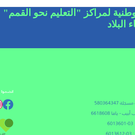
ية لمراكز "التعليم نحو القمم"
البلاد
انضموا إل
لة 580364347
6
601