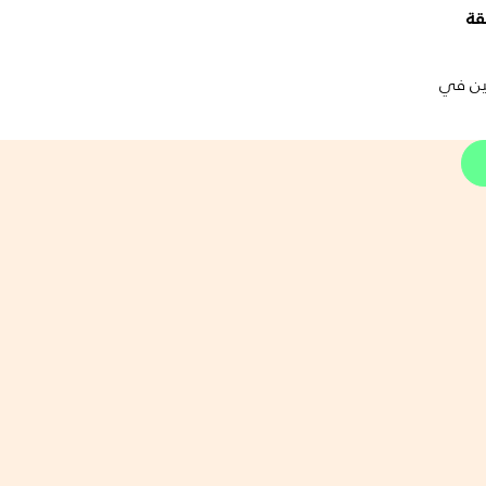
قة
عين في