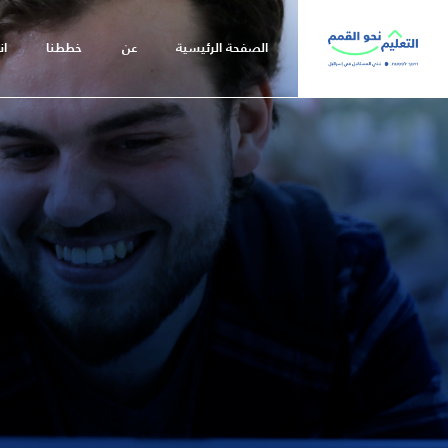
שִׂים
לֵב:
الصفحة الرئيسية
عن
خططنا
ان
בְּאֲתָר
זֶה
מֻפְעֶלֶת
מַעֲרֶכֶת
נָגִישׁ
בִּקְלִיק
הַמְּסַיַּעַת
לִנְגִישׁוּת
הָאֲתָר.
לְחַץ
Control-
F11
לְהַתְאָמַת
הָאֲתָר
לְעִוְורִים
הַמִּשְׁתַּמְּשִׁים
בְּתוֹכְנַת