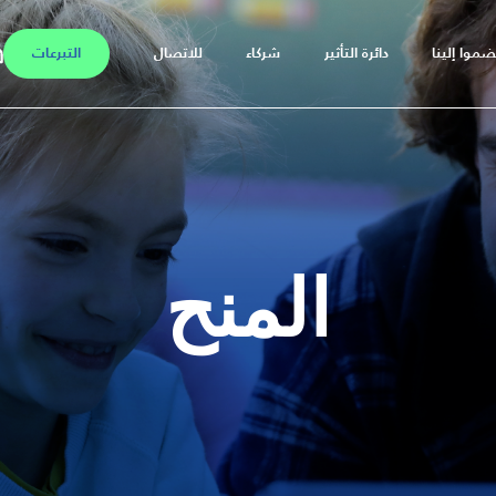
ضموا إلينا
دائرة التأثير
شركاء
للاتصال
التبرعات
المنح