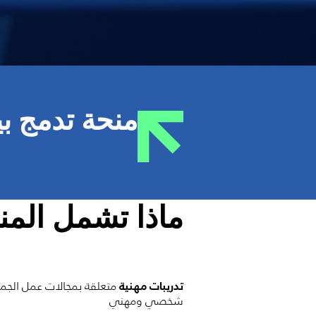
קוֹרֵא־מָסָךְ;
לְחַץ
Control-
F10
לִפְתִיחַת
תַּפְרִיט
منحة تدمج بي
נְגִישׁוּת.
ماذا تشمل المن
متعلقة بمجالات عمل الجمعي
تدريبات مهنية
شخصي ومهني