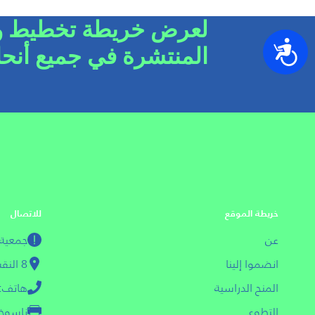
لعرض خريطة تخطيط وطن
נגישות
المنتشرة في جميع أنحاء 
خريطة الموقع
للاتصال
عن
جمعية مسج
انضموا إلينا
8 النقب أبيب - يافا 6618608
المنح الدراسية
هاتف: 03-013601
التطوع
ناسوخ: 03-3612