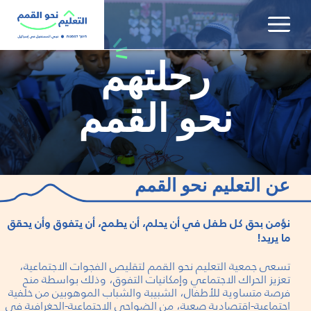
שִׂים
לֵב:
בְּאֲתָר
זֶה
رحلتهم
מֻפְעֶלֶת
מַעֲרֶכֶת
نحو القمم
נָגִישׁ
בִּקְלִיק
הַמְּסַיַּעַת
לִנְגִישׁוּת
הָאֲתָר.
عن التعليم نحو القمم
نؤمن بحق كل طفل في أن يحلم، أن يطمح، أن يتفوق وأن يحقق
ما يريد!
تسعى جمعية التعليم نحو القمم لتقليص الفجوات الاجتماعية،
تعزيز الحراك الاجتماعي وإمكانيات التفوق، وذلك بواسطة منح
فرصة متساوية للأطفال، الشبيبة والشباب الموهوبين من خلفية
اجتماعية-اقتصادية صعبة، من الضواحي الاجتماعية-الجغرافية في