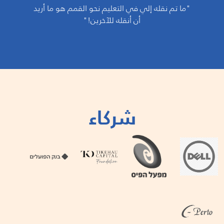
"ما تم نقله إلي في التعليم نحو القمم هو ما أريد
أن أنقله للآخرين!"
شركاء