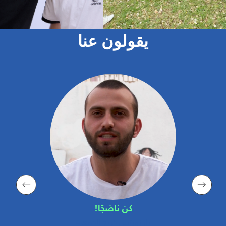
يقولون عنا
كن ناضجًا!
راز زورتس خريج الجمعية