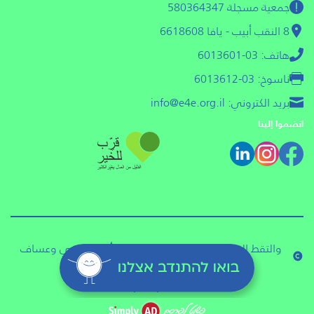
جمعية مسجلة 580364347
8 النقب أبيب - يافا 6618608
هاتف: 03-6013601
ناسوخ: 03-6013612
بريد الكتروني: info@e4e.org.il
انضموا إلينا
والتقط الصور في الموقع المصورون أمير ياكوفي وعساف
شالو وتشن غاليلي ورافي كورنيز.
الشفافية
إدارية
شخصية