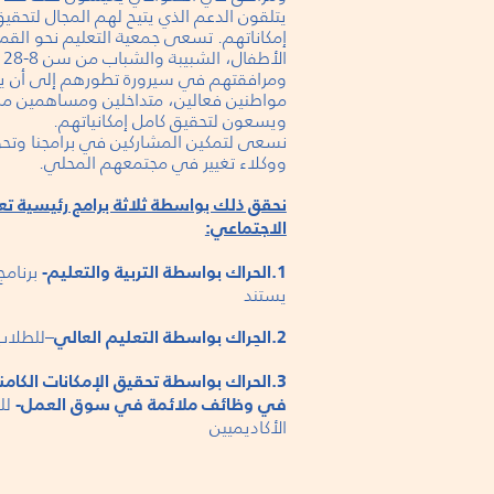
يتلقون الدعم الذي يتيح لهم المجال لتحقي
إمكاناتهم. تسعى جمعية التعليم نحو الق
الأط
ومرافقتهم في سيرورة تطورهم إلى أن ي
مواطنين فعالين، متداخلين ومساهمين من
ويسعون لتحقيق كامل إمكانياتهم.
نسعى لتمكين المشاركين في برامجنا وتحو
ووكلاء تغيير في مجتمعهم المحلي.
نحقق ذلك بواسطة ثلاثة برامج رئيسية تعز
الاجتماعي:
برنامج
1.الحراك بواسطة التربية والتعليم-
يستند
للطلاب
2.الحِراك بواسطة التعليم العالي
–
3.الحراك بواسطة تحقيق الإمكانات الكامن
لل
في وظائف ملائمة في سوق العمل-
الأكاديميين