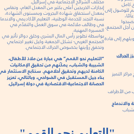
مختلف الشرائح الاجتماعية في إسرائيل.
ق كامل
إنجازات الخريجين أعلى بكثير من المعدل العام، وتقاس
مم للوصول إلى
بمعدل استحقاق شهادة البجروت وبمستوى الشهادة،
فال، الشبيبة والشباب من سن 8-28 عامًا،
نسبة التجند للخدمة الوطنية، التعليم الأكاديمي والاندما
صبحوا
في وظائف ملائمة في سوق العمل والتقدّم في
 أجل المجتمع،
المسيرة المهنية.
بواسطة تطوير رأس المال البشري وخلق دوائر تأثير في
يلهم إلى قادة
المجتمع العربي- تشكل الجمعية وكيل تغيير اجتماعي
وتحقق رؤيتها بخصوص الحراك الاجتماعي.
ز الحراك
“التعليم نحو القمم” هي عبارة عن ملاذ للأطفال،
الشبيبة والشباب، يمكّنهم من تحقيق الإمكانيات
الكامنة لديهم وتحقيق أحلامهم. سنتابع الاستثمار في
 مراكز التميز
بناء جيل المستقبل في الضواحي، وبالتالي، تعزيز
الحصانة الاجتماعية-الاقتصادية في دولة إسرائيل.
 من الأطراف
ة والاندماج
شباب
"التعليم نحو القمم"