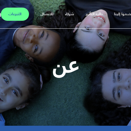
ضموا إلينا
دائرة التأثير
شركاء
للاتصال
التبرعات
عن