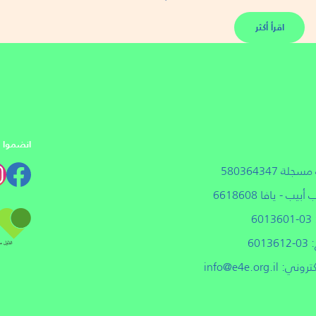
اقرأ أكثر
انضموا إل
لة 580364347
6
601
: info@e4e.org.il