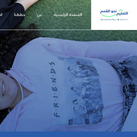
שִׂים
לֵב:
الصفحة الرئيسية
عن
خططنا
ان
בְּאֲתָר
זֶה
מֻפְעֶלֶת
מַעֲרֶכֶת
נָגִישׁ
בִּקְלִיק
הַמְּסַיַּעַת
לִנְגִישׁוּת
הָאֲתָר.
לְחַץ
Control-
F11
לְהַתְאָמַת
הָאֲתָר
לְעִוְורִים
הַמִּשְׁתַּמְּשִׁים
בְּתוֹכְנַת