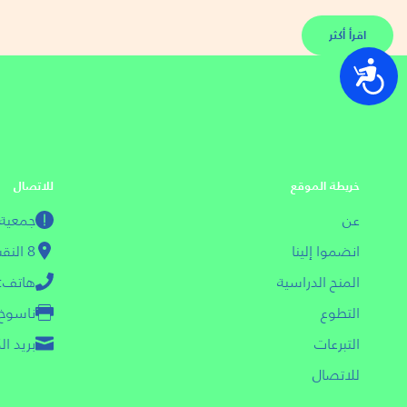
اقرأ أكثر
נגישות
خريطة الموقع
للاتصال
عن
جمعية مسج
انضموا إلينا
8 النقب أبيب - يافا 6618608
المنح الدراسية
هاتف: 03-013601
التطوع
ناسوخ: 03-3612
التبرعات
بريد الكتروني
للاتصال