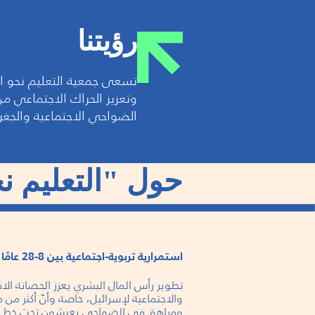
קוֹרֵא־מָסָךְ;
לְחַץ
رؤيتنا
Control-
F10
تسعى جمعية التعليم نحو ا
לִפְתִיחַת
وتعزيز الحراك الاجتماعي م
תַּפְרִיט
الضواحي الاجتماعية والجغر
נְגִישׁוּת.
حول "التعليم ن
استمرارية تربوية-اجتماعية بين 8-28 عامًا
تطوير رأس المال البشري يعزز الحصانة الا
والاجتماعية لإسرائيل، خاصة وأنّ أكثر من
ومراهق في الضواحي يعيشون تحت خط ال