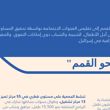
لقمم إلى تقليص الفجوات الاجتماعية بواسطة تحقيق المساو
ن أجل الأطفال، الشبيبة والشباب ذوي إمكانات التفوق، والمق
افية في إسرائيل.
حو القمم"
تنشط الجمعية على مستوى قطري في 55 مركز ت
قتصادية
وطوال سنوات نشاطها شارك في
13 مركز تشغيل،
 مليون طفل
البرامج المختلفة نحو 15,500 طفل، مراهق وشاب من
فقر ولا