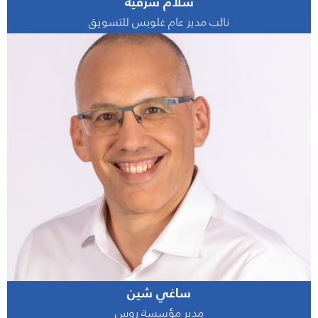
سلام شرقية
نائب مدير عام غلوبس للتسويق
ساغي شين
مدير مؤسسة روس