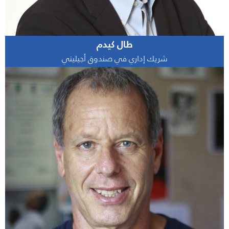
طال كيدم
شريك إداري في صندوق أجيليتي