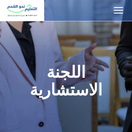
שִׂים
לֵב:
בְּאֲתָר
זֶה
מֻפְעֶלֶת
מַעֲרֶכֶת
נָגִישׁ
בִּקְלִיק
הַמְּסַיַּעַת
اللجنة
לִנְגִישׁוּת
הָאֲתָר.
الاستشارية