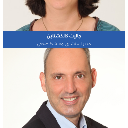
جاليت كالكشتاين
مدير استشاري ومنشط صحي