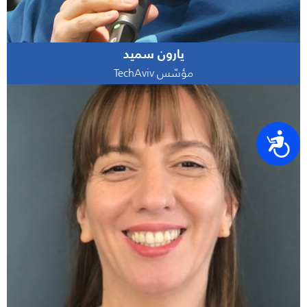
يارون سميد
مؤسّس TechAviv
נגישות