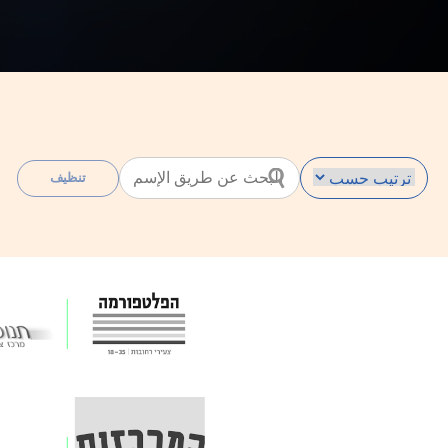
קוֹרֵא־מָסָךְ;
לְחַץ
Control-
F10
לִפְתִיחַת
תַּפְרִיט
נְגִישׁוּת.
تنظيف