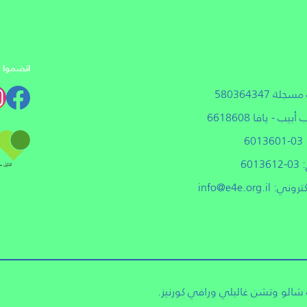
انضموا إل
لة 580364347
6
601
: info@e4e.org.il
الو وتشن غاليلي ورافي كورنيز.