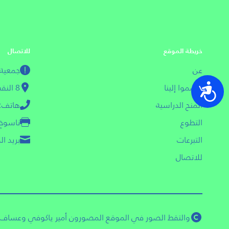
خريطة الموقع
للاتصال
عن
جمعية مسج
انضموا إلينا
8 النقب أبيب - يافا 6618608
נגישות
المنح الدراسية
هاتف: 03-013601
التطوع
ناسوخ: 03-3612
التبرعات
بريد الكتروني
للاتصال
والتقط الصور في الموقع المصورون أمير ياكوفي وعساف ش