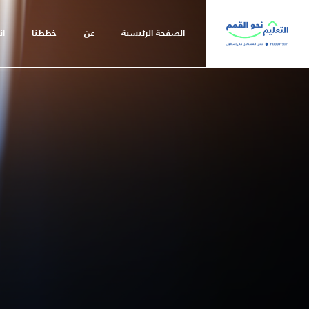
שִׂים
לֵב:
الصفحة الرئيسية
عن
خططنا
ان
בְּאֲתָר
זֶה
מֻפְעֶלֶת
מַעֲרֶכֶת
נָגִישׁ
בִּקְלִיק
הַמְּסַיַּעַת
לִנְגִישׁוּת
הָאֲתָר.
לְחַץ
Control-
F11
לְהַתְאָמַת
הָאֲתָר
לְעִוְורִים
הַמִּשְׁתַּמְּשִׁים
בְּתוֹכְנַת