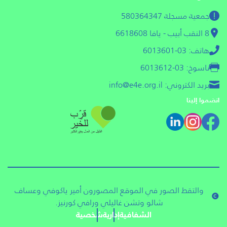
جمعية مسجلة 580364347
8 النقب أبيب - يافا 6618608
هاتف: 03-6013601
ناسوخ: 03-6013612
بريد الكتروني: info@e4e.org.il
انضموا إلينا
والتقط الصور في الموقع المصورون أمير ياكوفي وعساف
شالو وتشن غاليلي ورافي كورنيز.
الشفافية
إدارية
شخصية