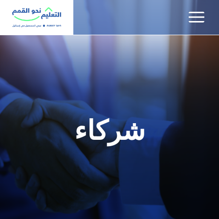
שִׂים
לֵב:
בְּאֲתָר
זֶה
מֻפְעֶלֶת
מַעֲרֶכֶת
נָגִישׁ
בִּקְלִיק
הַמְּסַיַּעַת
לִנְגִישׁוּת
شركاء
הָאֲתָר.