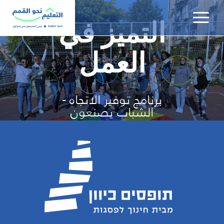
שִׂים
לֵב:
التميز في
בְּאֲתָר
זֶה
מֻפְעֶלֶת
العمل
מַעֲרֶכֶת
נָגִישׁ
בִּקְלִיק
برنامج توفير الاتجاه -
הַמְּסַיַּעַת
الشباب يصنعون
לִנְגִישׁוּת
مساراتهم المهنية
הָאֲתָר.