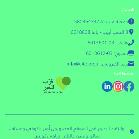
للاتصال
جمعية مسجلة 580364347
8 النقب أبيب - يافا 6618608
هاتف: 03-6013601
ناسوخ: 03-6013612
بريد الكتروني: info@e4e.org.il
انضموا إلينا
والتقط الصور في الموقع المصورون أمير ياكوفي وعساف
شالو وتشن غاليلي ورافي كورنيز.