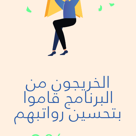
الخريجون من
البرنامج قاموا
بتحسين رواتبهم