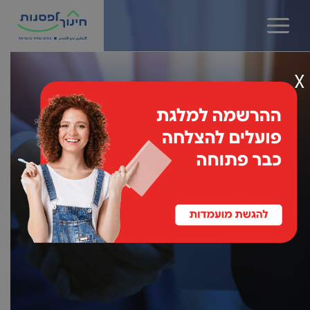
שִׂים
לֵב:
בְּאֲתָר
זֶה
מֻפְעֶלֶת
X
מַעֲרֶכֶת
נָגִישׁ
בִּקְלִיק
הַמְּסַיַּעַת
לִנְגִישׁוּת
שותפים
הָאֲתָר.