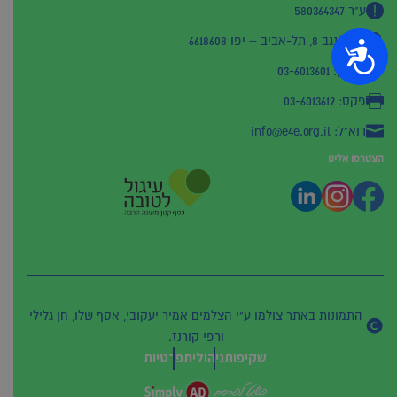
ע"ר 580364347
רח' הנגב 8, תל-אביב – יפו 6618608
נגישות
טלפון: 03-6013601
פקס: 03-6013612
דוא"ל: info@e4e.org.il
הצטרפו אלינו
התמונות באתר צולמו ע”י הצלמים אמיר יעקובי, אסף שלו, חן גלילי
ורפי קורנז.
שקיפות
ניהולית
פרטיות