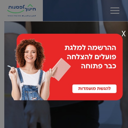
שִׂים
לֵב:
בְּאֲתָר
זֶה
מֻפְעֶלֶת
X
מַעֲרֶכֶת
נָגִישׁ
בִּקְלִיק
הַמְּסַיַּעַת
ועד
לִנְגִישׁוּת
הָאֲתָר.
מנהל