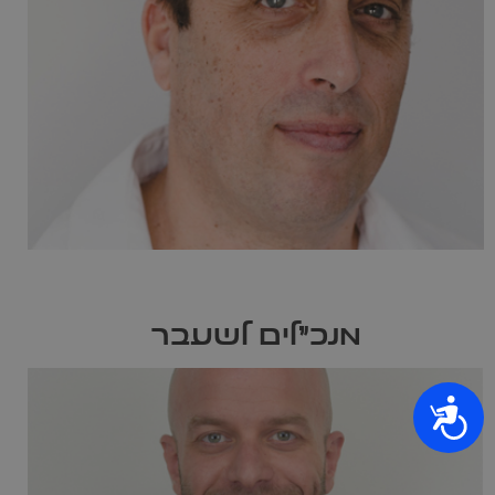
מנכ"לים לשעבר
נגישות