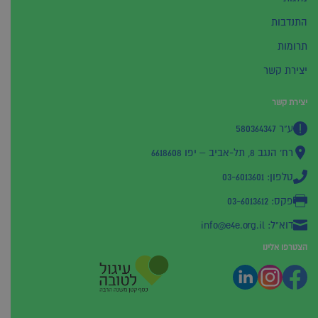
התנדבות
תרומות
יצירת קשר
יצירת קשר
ע"ר 580364347
רח' הנגב 8, תל-אביב – יפו 6618608
טלפון: 03-6013601
פקס: 03-6013612
דוא"ל: info@e4e.org.il
הצטרפו אלינו