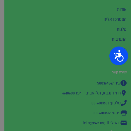
אודות
הצטרפו אלינו
מלגות
התנדבות
תרומות
נגישות
יצירת קשר
יצירת קשר
ע"ר 580364347
רח' הנגב 8, תל-אביב – יפו 6618608
טלפון: 03-6013601
פקס: 03-6013612
דוא"ל: info@e4e.org.il