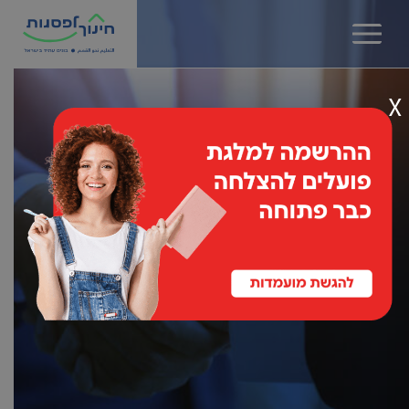
שִׂים
לֵב:
בְּאֲתָר
זֶה
מֻפְעֶלֶת
X
מַעֲרֶכֶת
נָגִישׁ
בִּקְלִיק
הַמְּסַיַּעַת
לִנְגִישׁוּת
שותפים
הָאֲתָר.