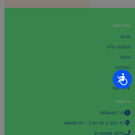
תפריט האתר
אודות
הצטרפו אלינו
מלגות
התנדבות
נגישות
תרומות
יצירת קשר
יצירת קשר
ע"ר 580364347
רח' הנגב 8, תל-אביב – יפו 6618608
טלפון: 03-6013601